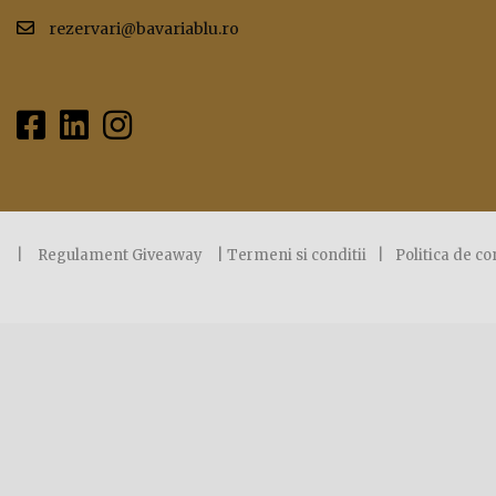
rezervari@bavariablu.ro
|
Regulament Giveaway
|
Termeni si conditii
|
Politica de co