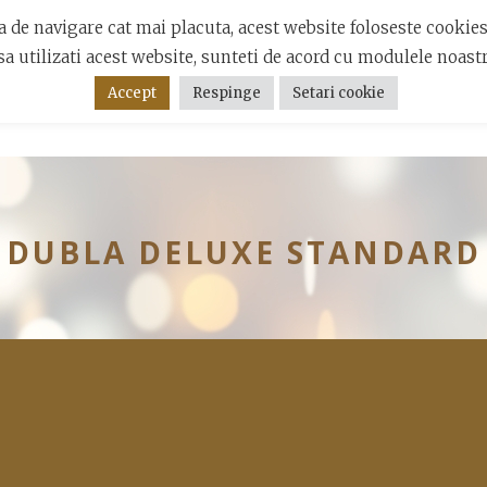
 de navigare cat mai placuta, acest website foloseste cookie
a utilizati acest website, sunteti de acord cu modulele noastr
Accept
Respinge
Setari cookie
AMERE
OFERTE
EVENIMENTE CORPORATE
EVENIMENTE PRI
DUBLA DELUXE STANDARD