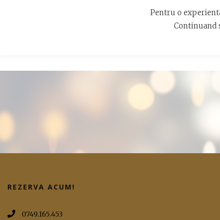
Bulevardul Mamaia, Constanța 900001
Pentru o experienta
Continuand s
ACASA
C
REZERVA ACUM!
0749.165.453