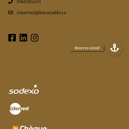
0749.165.453
rezervari@bavariablu.ro