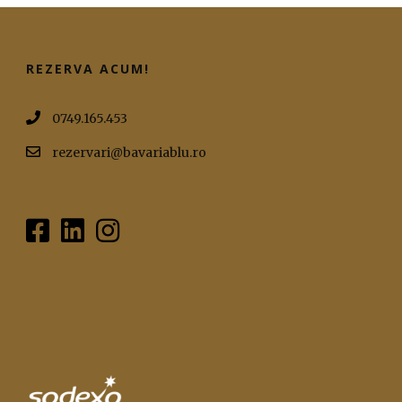
REZERVA ACUM!
0749.165.453
rezervari@bavariablu.ro